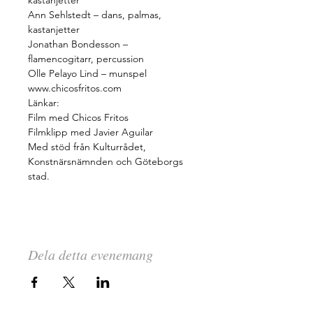
kastanjetter 
Ann Sehlstedt
 – dans, palmas, 
kastanjetter 
Jonathan Bondesson
 – 
flamencogitarr, percussion 
Olle Pelayo Lind
 – munspel
www.chicosfritos.com
Länkar:
Film med Chicos Fritos
Filmklipp med Javier Aguilar
Med stöd från Kulturrådet, 
Konstnärsnämnden och Göteborgs 
stad. 
Dela detta evenemang