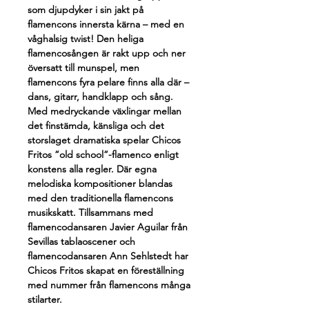
som djupdyker i sin jakt på 
flamencons innersta kärna – med en 
våghalsig twist! Den heliga 
flamencosången är rakt upp och ner 
översatt till munspel, men 
flamencons fyra pelare finns alla där – 
dans, gitarr, handklapp och sång. 
Med medryckande växlingar mellan 
det finstämda, känsliga och det 
storslaget dramatiska spelar Chicos 
Fritos ”old school”-flamenco enligt 
konstens alla regler. Där egna 
melodiska kompositioner blandas 
med den traditionella flamencons 
musikskatt. Tillsammans med 
flamencodansaren Javier Aguilar från 
Sevillas tablaoscener och 
flamencodansaren Ann Sehlstedt har 
Chicos Fritos skapat en föreställning 
med nummer från flamencons många 
stilarter.