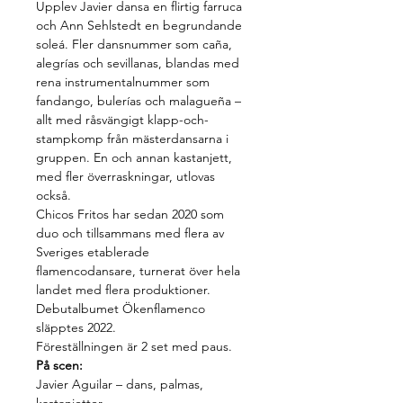
Upplev Javier dansa en flirtig farruca 
och Ann Sehlstedt en begrundande 
soleá. Fler dansnummer som caña, 
alegrías och sevillanas, blandas med 
rena instrumentalnummer som 
fandango, bulerías och malagueña – 
allt med råsvängigt klapp-och-
stampkomp från mästerdansarna i 
gruppen. En och annan kastanjett, 
med fler överraskningar, utlovas 
också.
Chicos Fritos har sedan 2020 som 
duo och tillsammans med flera av 
Sveriges etablerade 
flamencodansare, turnerat över hela 
landet med flera produktioner. 
Debutalbumet Ökenflamenco 
släpptes 2022.
Föreställningen är 2 set med paus.
På scen:
Javier Aguilar
 – dans, palmas, 