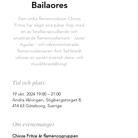
Bailaores
Den unika flamencoduon Chicos
Fritos har slagit sina påsar ihop med
en av Sevillas sprudlande och
smattrande flamencodansare - Javier
Aguilar - och välrenommerade
flamencodansaren Ann Sehlstedt
utlovas en episkt poetisk dans- och
musikföreställning!
Tid och plats
19 okt. 2024 19:00 – 21:00
Andra Våningen, Stigbergstorget 8,
414 63 Göteborg, Sverige
Om evenemanget
Chicos Fritos är flamencogruppen 