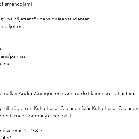
tt flamencojam!
40% på biljetter för pensionärer/studenter.
i biljetten.
s
 dans/palmas
almas
te mellan Andra Våningen och Centro de Flamenco La Pantera.
g till höger om Kulturhuset Oceanen (står Kulturhuset Oceanen 
World Dance Companys scenlokal!
pårvagnar: 11, 9 & 3
414 63