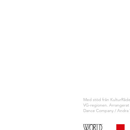
Med stöd från KulturRåd
VG-regionen. A
rrangerat
Dance Company / Andra 