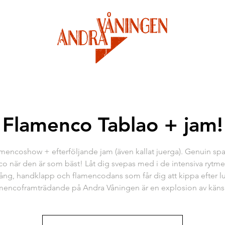
Flamenco Tablao + jam!
mencoshow + efterföljande jam (även kallat juerga). Genuin sp
o när den är som bäst! Låt dig svepas med i de intensiva rytme
 sång, handklapp och flamencodans som får dig att kippa efter luf
mencoframträdande på Andra Våningen är en explosion av käns