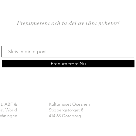
Prenumerera och ta del av våra nyheter!
Prenumerera Nu
et, ABF &
Kulturhuset Oceanen
 av World
Stigbergstorget 8
Våningen
414 63 Göteborg