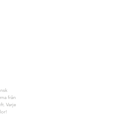
ansk
rna från
t. Varje
lor!