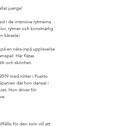
llat juerga!
d i de intensiva rytmerna 
or, rytmer och konstnärlig 
n käraste!
på en nära-inpå upplevelse 
amspel. Här flätas 
atik och skönhet.
2019 med rötter i Puerto 
Spanien där hon dansat i 
et. Hon driver för 
ve.
fälle för den som vill att 