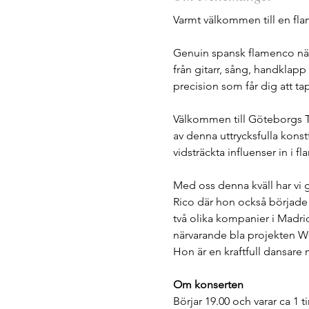
Varmt välkommen till en fla
Genuin spansk flamenco när 
från gitarr, sång, handklap
precision som får dig att t
Välkommen till Göteborgs T
av denna uttrycksfulla konst
vidsträckta influenser in i 
Med oss denna kväll har vi g
Rico där hon också började 
två olika kompanier i Madrid
närvarande bla projekten 
Hon är en kraftfull dansare 
Om konserten
Börjar 19.00 och varar ca 1 t