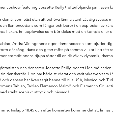
mencoshow featuring Jossette Reilly+ efterföljande jam, även ka
den är som bäst utan att behöva lämna stan! Låt dig svepas me
p och flamencodans som fångar och berör i en explosion av känsl
appa hakan. En upplevelse som bör delas med en kompis eller di
ablao, Andra Våningenens egen flamencoscen som bjuder dig 
form där sång, dans och gitarr möts på samma villkor i ett tätt s
flamencotraditionens djupa rötter till en rik väv av dynamik, dram
ästartisten och dansaren Jossette Reilly, bosatt i Malmö sedan 
sin danskarriär. Hon har både studerat och varit yrkesverksam i 
 och dansen har även tagit henne till bl a USA, Mexico och Turki
Womens Tablao, Tablao Flamenco Malmö och Flamenco Collecti
med starkt sceniskt uttryck och närvaro!
imme. Insläpp 18.45 och efter konserten kommer det att finnas till