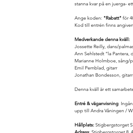
stanna kvar på en juerga- e
Ange koden: 
"Rabatt"
 för 
Kod till entrén finns angiven 
Medverkande denna kväll:
Jossette Reilly, dans/palma
Ann Sehlstedt ”la Pantera,
Marianne Holmboe, sång/p
Emil Pernblad, gitarr
Jonathan Bondesson, gitarr
Denna kväll är ett samarbe
Entré & väganvisning 
 Ingån
upp till Andra Våningen / 
Hållplats:
 Stigbergstorget S
Adress
: Stigbergstorget 8, 