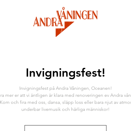
Invigningsfest!
Invigningsfest på Andra Våningen, Oceanen!
 fira mer er att vi äntligen är klara med renoveringen ev Andra v
Kom och fira med oss, dansa, släpp loss eller bara njut av atmo
underbar livemusik och härliga människor!