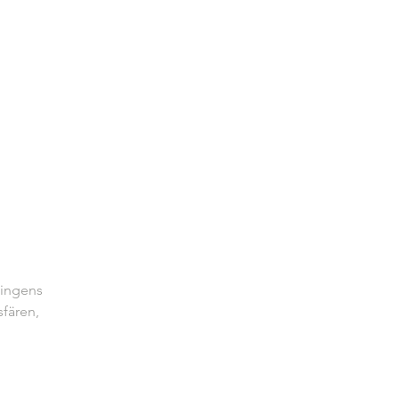
åningens
sfären,