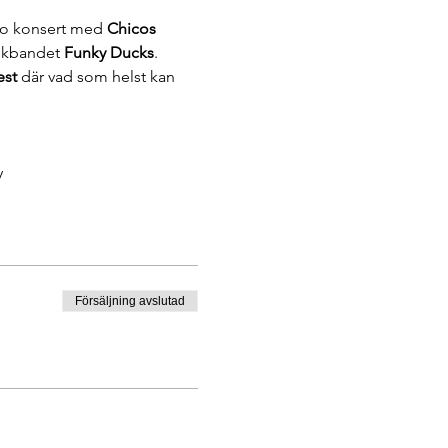
co konsert med 
Chicos 
unkbandet 
Funky Ducks
. 
est
 där vad som helst kan 
y
Försäljning avslutad