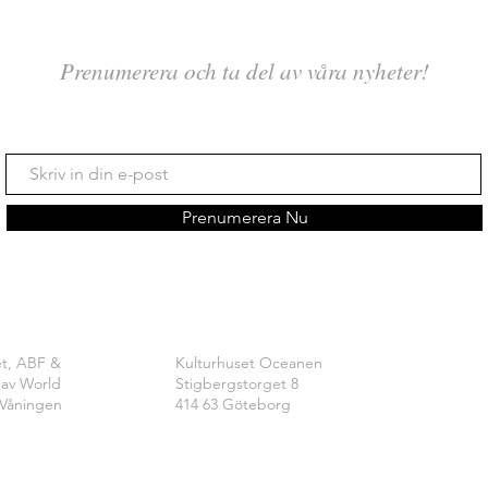
Prenumerera och ta del av våra nyheter!
Prenumerera Nu
et, ABF &
Kulturhuset Oceanen
 av World
Stigbergstorget 8
Våningen
414 63 Göteborg