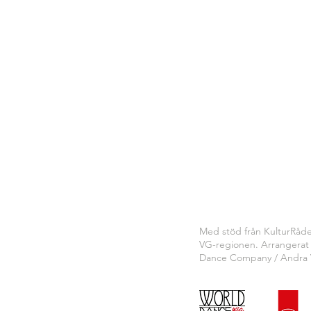
Med stöd från KulturRåd
VG-regionen. A
rrangerat
Dance Company / Andra 