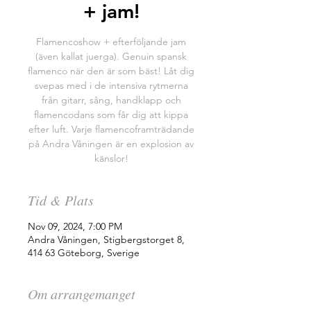
+ jam!
Flamencoshow + efterföljande jam
(även kallat juerga). Genuin spansk
flamenco när den är som bäst! Låt dig
svepas med i de intensiva rytmerna
från gitarr, sång, handklapp och
flamencodans som får dig att kippa
efter luft. Varje flamencoframträdande
på Andra Våningen är en explosion av
känslor!
Tid & Plats
Nov 09, 2024, 7:00 PM
Andra Våningen, Stigbergstorget 8,
414 63 Göteborg, Sverige
Om arrangemanget