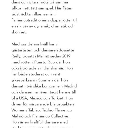
dans och gitarr möts på samma 
villkor i ett tätt samspel. Här flätas 
vidsträckta influenser in i 
flamencotraditionens djupa rötter till 
en rik väv av dynamik, dramatik och 
skönhet.
Med oss denna kväll har vi 
gästartisten och dansaren Jossette 
Reilly, bosatt i Malmö sedan 2019 
med rötter i Puerto Rico där hon 
också började sin danskarriär. Hon 
har både studerat och varit 
yrkesverksam i Spanien där hon 
dansat i två olika kompanier i Madrid 
och dansen har även tagit henne till 
bl a USA, Mexico och Turkiet. Hon 
driver för närvarande bla projekten 
Womens Tablao, Tablao Flamenco 
Malmö och Flamenco Collective.
Hon är en kraftfull dansare med 