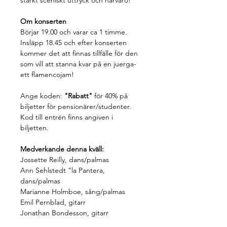
starkt sceniskt uttryck och närvaro!
Om konserten
Börjar 19.00 och varar ca 1 timme. 
Insläpp 18.45 och efter konserten 
kommer det att finnas tillfälle för den 
som vill att stanna kvar på en juerga- 
ett flamencojam!
Ange koden: 
"Rabatt"
 för 40% på 
biljetter för pensionärer/studenter.
Kod till entrén finns angiven i 
biljetten.
Medverkande denna kväll:
Jossette Reilly, dans/palmas
Ann Sehlstedt ”la Pantera, 
dans/palmas
Marianne Holmboe, sång/palmas
Emil Pernblad, gitarr
Jonathan Bondesson, gitarr