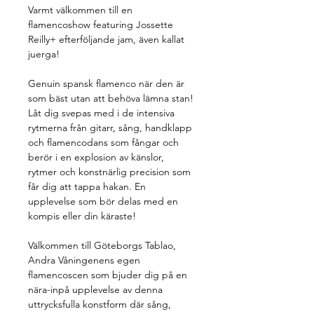
Varmt välkommen till en 
flamencoshow featuring Jossette 
Reilly+ efterföljande jam, även kallat 
juerga!
Genuin spansk flamenco när den är 
som bäst utan att behöva lämna stan! 
Låt dig svepas med i de intensiva 
rytmerna från gitarr, sång, handklapp 
och flamencodans som fångar och 
berör i en explosion av känslor, 
rytmer och konstnärlig precision som 
får dig att tappa hakan. En 
upplevelse som bör delas med en 
kompis eller din käraste!
Välkommen till Göteborgs Tablao, 
Andra Våningenens egen 
flamencoscen som bjuder dig på en 
nära-inpå upplevelse av denna 
uttrycksfulla konstform där sång, 