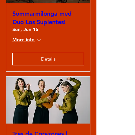
Sommarmilonga med
Duo Los Suplentes!
Sun, Jun 15
More info
Details
Tres de Corazones |