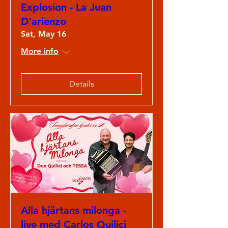
Explosion - La Juan
D'arienzo
Sat, May 16
More info
Details
Alla hjärtans milonga -
live med Carlos Quilici