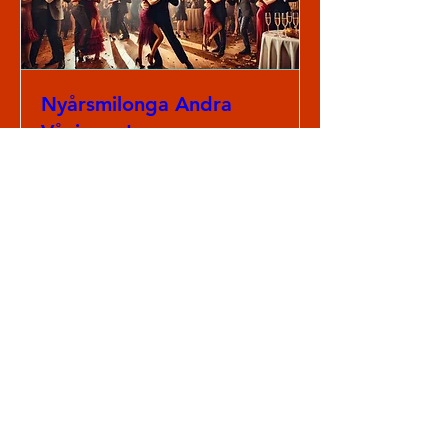
Nyårsmilonga Andra
Våningen!
Tue, Dec 31
More info
Details