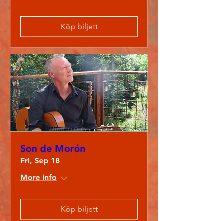
Köp biljett
Son de Morón
Fri, Sep 18
More info
Köp biljett