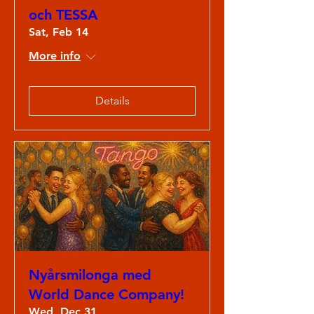
och TESSA
Sat, Feb 14
More info
Details
Nyårsmilonga med
World Dance Company!
Wed, Dec 31