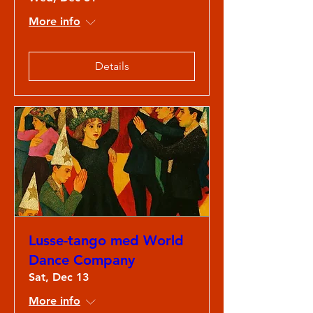
More info
Details
Lusse-tango med World
Dance Company
Sat, Dec 13
More info