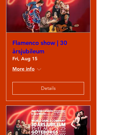
Flamenco show | 30
årsjubileum
Fri, Aug 15
More info
Details