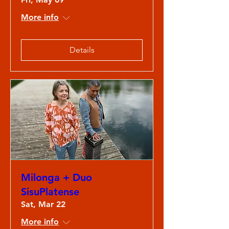
More info
Details
Milonga + Duo
SisuPlatense
Sat, Mar 22
More info