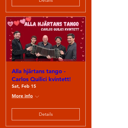
Details
Alla hjärtans tango -
Carlos Quilici kvintett!
Sat, Feb 15
More info
Details