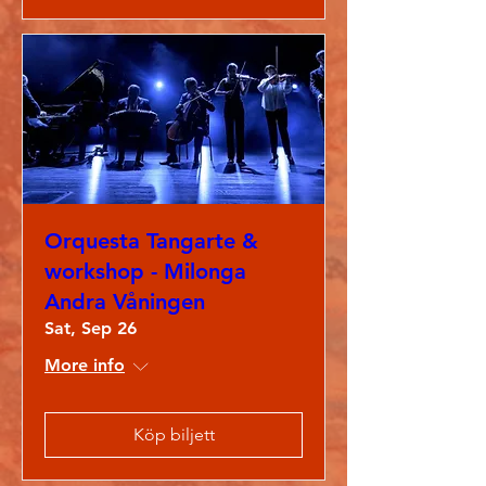
Orquesta Tangarte &
workshop - Milonga
Andra Våningen
Sat, Sep 26
More info
Köp biljett