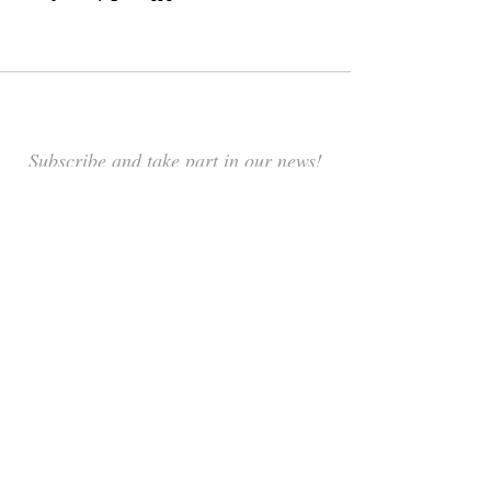
Subscribe and take part in our news!
Subscribe Now
© 2021 Ocean
Stigbergstorget 8
Second floor
414 63 Gothenburg