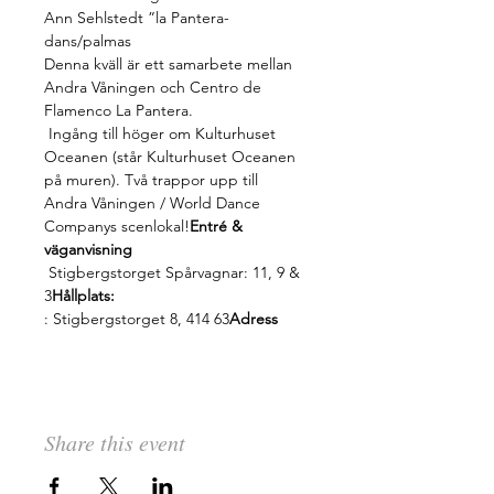
Ann Sehlstedt ”la Pantera- 
dans/palmas
Denna kväll är ett samarbete mellan 
Andra Våningen och Centro de 
Flamenco La Pantera.
 Ingång till höger om Kulturhuset 
Oceanen (står Kulturhuset Oceanen 
på muren). Två trappor upp till 
Andra Våningen / World Dance 
Companys scenlokal!
Entré & 
väganvisning 
 Stigbergstorget Spårvagnar: 11, 9 & 
3
Hållplats:
: Stigbergstorget 8, 414 63
Adress
Share this event