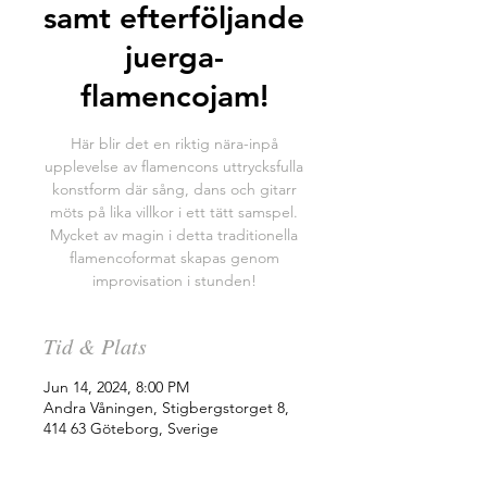
samt efterföljande
juerga-
flamencojam!
Här blir det en riktig nära-inpå
upplevelse av flamencons uttrycksfulla
konstform där sång, dans och gitarr
möts på lika villkor i ett tätt samspel.
Mycket av magin i detta traditionella
flamencoformat skapas genom
improvisation i stunden!
Tid & Plats
Jun 14, 2024, 8:00 PM
Andra Våningen, Stigbergstorget 8,
414 63 Göteborg, Sverige