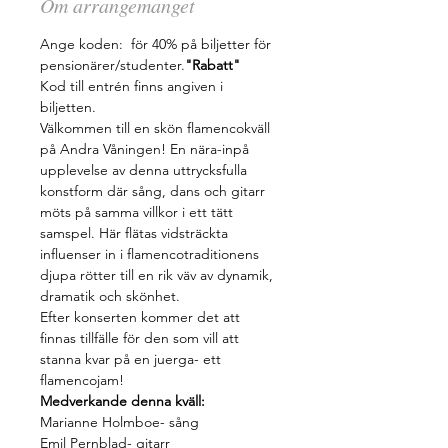
Om arrangemanget
Ange koden: 
 för 40% på biljetter för 
pensionärer/studenter.
"Rabatt"
Kod till entrén finns angiven i 
biljetten.
Välkommen till en skön flamencokväll 
på Andra Våningen! En nära-inpå 
upplevelse av denna uttrycksfulla 
konstform där sång, dans och gitarr 
möts på samma villkor i ett tätt 
samspel. Här flätas vidsträckta 
influenser in i flamencotraditionens 
djupa rötter till en rik väv av dynamik, 
dramatik och skönhet.
Efter konserten kommer det att 
finnas tillfälle för den som vill att 
stanna kvar på en juerga- ett 
flamencojam!
Medverkande denna kväll:
Marianne Holmboe- sång
Emil Pernblad- gitarr