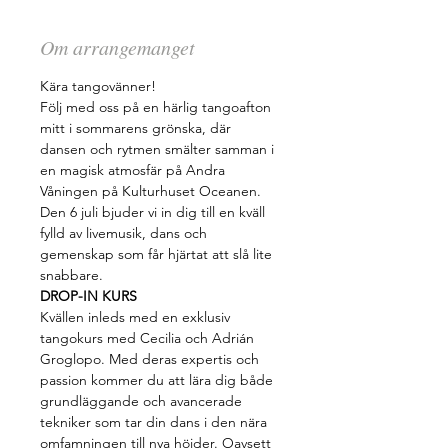
Om arrangemanget
Kära tangovänner!
Följ med oss på en härlig tangoafton 
mitt i sommarens grönska, där 
dansen och rytmen smälter samman i 
en magisk atmosfär på Andra 
Våningen på Kulturhuset Oceanen.
Den 6 juli bjuder vi in dig till en kväll 
fylld av livemusik, dans och 
gemenskap som får hjärtat att slå lite 
snabbare.
DROP-IN KURS
Kvällen inleds med en exklusiv 
tangokurs med Cecilia och Adrián 
Groglopo. Med deras expertis och 
passion kommer du att lära dig både 
grundläggande och avancerade 
tekniker som tar din dans i den nära 
omfamningen till nya höjder. Oavsett 