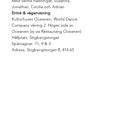
Med varma hälsningar, Suzanna, 
Jonathan, Cecilia och Adrián
Entré & väganvisning 
Kulturhuset Oceanen, World Dance 
Company våning 2  Höger sida av 
Oceanen (ej via Restaurang Oceanen)
Hållplats: Stigbergstorget 
Spårvagnar: 11, 9 & 3
Adress: Stigbergstorget 8, 414 63
Share this event