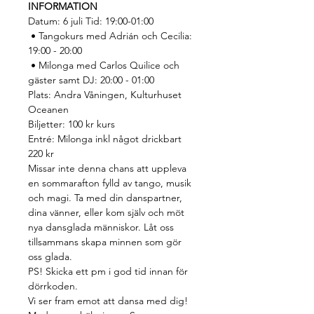
INFORMATION
Datum: 6 juli Tid: 19:00-01:00
 • Tangokurs med Adrián och Cecilia: 
19:00 - 20:00
 • Milonga med Carlos Quilice och 
gäster samt DJ: 20:00 - 01:00
Plats: Andra Våningen, Kulturhuset 
Oceanen 
Biljetter: 100 kr kurs 
Entré: Milonga inkl något drickbart 
220 kr
Missar inte denna chans att uppleva 
en sommarafton fylld av tango, musik 
och magi. Ta med din danspartner, 
dina vänner, eller kom själv och möt 
nya dansglada människor. Låt oss 
tillsammans skapa minnen som gör 
oss glada.
PS! Skicka ett pm i god tid innan för 
dörrkoden.
Vi ser fram emot att dansa med dig!