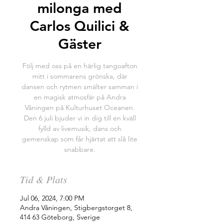
milonga med
Carlos Quilici &
Gäster
Följ med oss på en härlig tangoafton
mitt i sommarens grönska, där
dansen och rytmen smälter samman i
en magisk atmosfär på Andra
Våningen på Kulturhuset Oceanen.
Den 6 juli bjuder vi in dig till en kväll
fylld av livemusik, dans och
gemenskap som får hjärtat att slå lite
snabbare.
Tid & Plats
Jul 06, 2024, 7:00 PM
Andra Våningen, Stigbergstorget 8,
414 63 Göteborg, Sverige