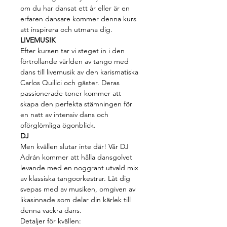
om du har dansat ett år eller är en 
erfaren dansare kommer denna kurs 
att inspirera och utmana dig.
LIVEMUSIK
Efter kursen tar vi steget in i den 
förtrollande världen av tango med 
dans till livemusik av den karismatiska 
Carlos Quilici och gäster. Deras 
passionerade toner kommer att 
skapa den perfekta stämningen för 
en natt av intensiv dans och 
oförglömliga ögonblick.
DJ
Men kvällen slutar inte där! Vår DJ 
Adrán kommer att hålla dansgolvet 
levande med en noggrant utvald mix 
av klassiska tangoorkestrar. Låt dig 
svepas med av musiken, omgiven av 
likasinnade som delar din kärlek till 
denna vackra dans.
Detaljer för kvällen: