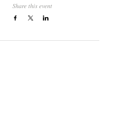
Share this event
Subscribe and take part in our news!
Subscribe Now