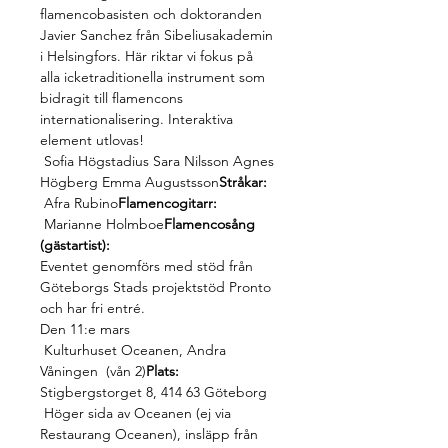
flamencobasisten och doktoranden 
Javier Sanchez från Sibeliusakademin 
i Helsingfors. Här riktar vi fokus på 
alla icketraditionella instrument som 
bidragit till flamencons 
internationalisering. Interaktiva 
element utlovas!
 Sofia Högstadius Sara Nilsson Agnes 
Högberg Emma Augustsson
Stråkar:
 Afra Rubino
Flamencogitarr:
 Marianne Holmboe
Flamencosång 
(gästartist):
Eventet genomförs med stöd från 
Göteborgs Stads projektstöd Pronto 
och har fri entré.
Den 11:e mars
 Kulturhuset Oceanen, Andra 
Våningen  (vån 2)
Plats:
Stigbergstorget 8, 414 63 Göteborg
 Höger sida av Oceanen (ej via 
Restaurang Oceanen), insläpp från 