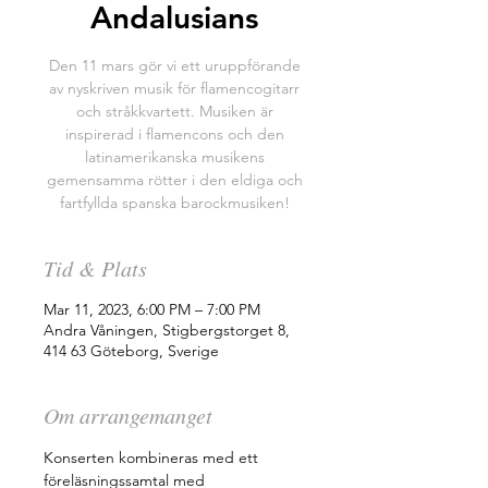
Andalusians
Den 11 mars gör vi ett uruppförande
av nyskriven musik för flamencogitarr
och stråkkvartett. Musiken är
inspirerad i flamencons och den
latinamerikanska musikens
gemensamma rötter i den eldiga och
fartfyllda spanska barockmusiken!
Tid & Plats
Mar 11, 2023, 6:00 PM – 7:00 PM
Andra Våningen, Stigbergstorget 8,
414 63 Göteborg, Sverige
Om arrangemanget
Konserten kombineras med ett 
föreläsningssamtal med 